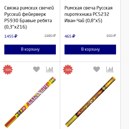
Связка римских свечей
Римская свеча Русская
Продолжить
Продолжить
Русский фейерверк
пиротехника РС5232
Р5930 Бравые ребята
Иван-Чай (0,8"х5)
Отмена
Отмена
(0,3"х216)
1980
930
1455
465
В корзину
В корзину
-50%
-50%
Выберите количество:
Выберите количество: