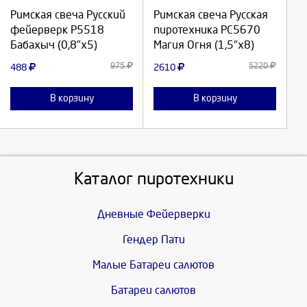
Продолжить
Продолжить
Римская свеча Русский
Римская свеча Русская
фейерверк Р5518
пиротехника РС5670
Отмена
Отмена
Бабахыч (0,8"х5)
Магия Огня (1,5"х8)
975
5220
488
2610
В корзину
В корзину
Каталог пиротехники
Дневные Фейерверки
Гендер Пати
Малые Батареи салютов
Батареи салютов