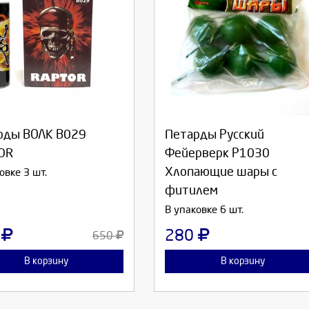
берите количество:
Выберите количество:
рды ВОЛК В029
Петарды Русский
родолжить
Отмена
Продолжить
Отмена
OR
Фейерверк Р1030
Хлопающие шары с
овке 3 шт.
фитилем
В упаковке 6 шт.
0
280
650
В корзину
В корзину