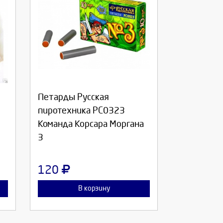
Выберите количество:
Петарды Русская
Продолжить
Отмена
пиротехника РС0323
Команда Корсара Моргана
3
120
В корзину