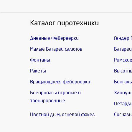
Каталог пиротехники
Дневные Фейерверки
Гендер 
Малые Батареи салютов
Батареи
Фонтаны
Римские
Ракеты
Высотн
Вращающиеся фейерверки
Бенгаль
Боеприпасы игровые и
Хлопуш
тренировочные
Петард
Цветной дым, огневой факел
Сигналь