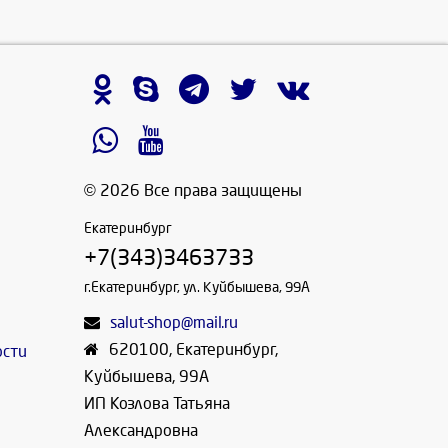
© 2026 Все права защищены
Екатеринбург
+7(343)3463733
г.Екатеринбург, ул. Куйбышева, 99А
salut-shop@mail.ru
620100
,
Екатеринбург
,
ости
Куйбышева, 99А
ИП Козлова Татьяна
Александровна