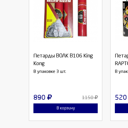
Выберите количество:
Вы
Петарды ВОЛК В106 King
Пета
Продолжить
Отмена
П
Kong
RAPT
В упаковке 3 шт.
В упак
890
52
1150
В корзину