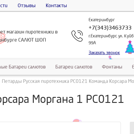
сти
Отзывы
Контакты
Екатеринбург
+7(343)3463733
ет магазин пиротехники в
г.Екатеринбург, ул. Куй
ринбурге САЛЮТ ШОП
99А
Заказать звонок
лые Батареи салютов
Батареи салютов
Фонтаны
Петарды Русская пиротехника РС0121 Команда Корсара Мо
рсара Моргана 1 РС0121