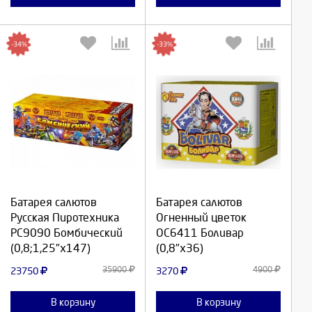
-34%
-33%
Выберите количество:
Выберите количество:
Батарея салютов
Батарея салютов
Продолжить
Продолжить
Русская Пиротехника
Огненный цветок
РС9090 Бомбический
ОС6411 Боливар
Отмена
Отмена
(0,8;1,25"х147)
(0,8"х36)
35900
4900
23750
3270
В корзину
В корзину