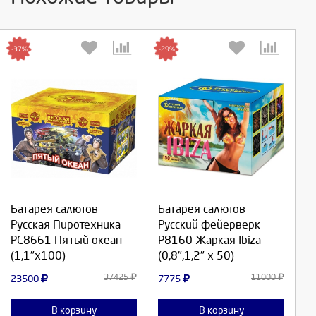
-37%
-29%
Выберите количество:
Выберите количество:
Батарея салютов
Батарея салютов
Продолжить
Продолжить
Русская Пиротехника
Русский фейерверк
РС8661 Пятый океан
Р8160 Жаркая Ibiza
Отмена
Отмена
(1,1"х100)
(0,8",1,2" х 50)
37425
11000
23500
7775
В корзину
В корзину