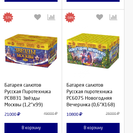
-57%
-58%
Выберите количество:
Выберите количество:
Батарея салютов
Батарея салютов
Продолжить
Продолжить
Русская Пиротехника
Русская пиротехника
РС8831 Звёзды
РС6075 Новогодняя
Отмена
Отмена
Москвы (1,2"х99)
Вечеринка (0,6"Х168)
49000
26000
21000
10800
В корзину
В корзину