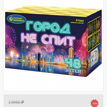
13080
-59%