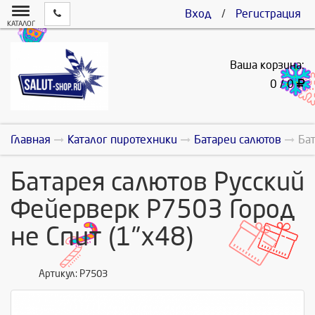
Вход
/
Регистрация
КАТАЛОГ
Ваша корзина:
0 / 0
Главная
Каталог пиротехники
Батареи салютов
Ба
Батарея салютов Русский
Фейерверк Р7503 Город
не Спит (1"х48)
Артикул:
Р7503