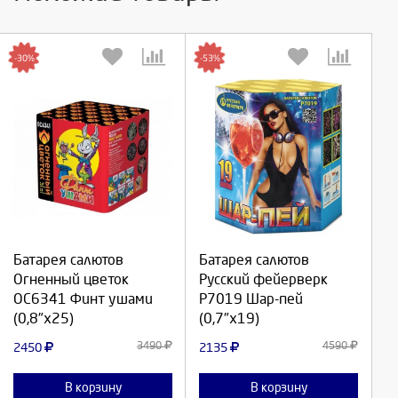
-30%
-53%
Выберите количество:
Выберите количество:
Батарея салютов
Батарея салютов
Продолжить
Продолжить
Огненный цветок
Русский фейерверк
ОС6341 Финт ушами
Р7019 Шар-пей
Отмена
Отмена
(0,8"х25)
(0,7"х19)
3490
4590
2450
2135
В корзину
В корзину